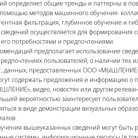
ний определяет общие тренды и паттерны в по
 помощью методов машинного обучения: колл
тентная фильтрация, глубинное обучение и г
 сведений осуществляется для формирования с
 его потребностями и предпочтениями.
комендаций предполагает использование свед
предпочтениях пользователей, о наличии тех 
уг, данных, предоставленных ООО «МЫШЛЕНИЕ
гут содержать предложения и информацию о п
ШЛЕНИЕ», видео, новостях или другом релеван
льшей вероятностью заинтересует пользовате
ляться в виде демонстрации визуальных образо
иалов.
лучения вышеуказанных сведений могут быть 
ные системы, информационные ресурсы (в том