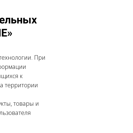
тельных
Е»
технологии. При
формации
ящихся к
на территории
кты, товары и
ользователя