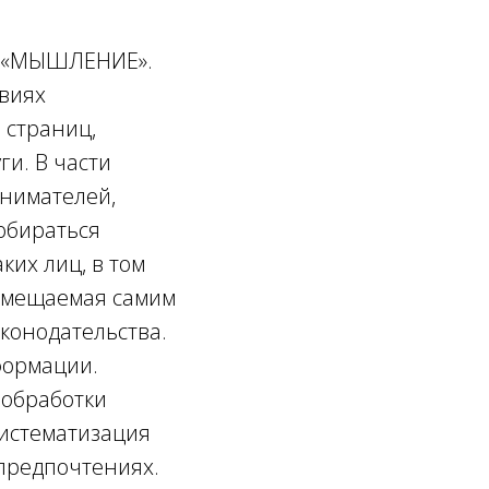
О «МЫШЛЕНИЕ».
виях
 страниц,
ги. В части
нимателей,
обираться
ких лиц, в том
змещаемая самим
конодательства.
формации.
 обработки
Систематизация
предпочтениях.