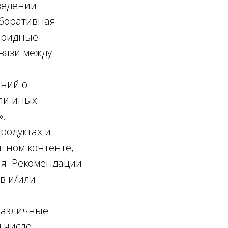
ведении
аборативная
ибридные
вязи между
ений о
или иных
».
родуктах и
тном контенте,
ля. Рекомендации
в и/или
различные
 числе